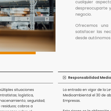
cualquier aspec
despreocuparte y
negocio.
Ofrecemos una 
satisfacer las n
desde autónomos 
Responsabilidad Medi
ltiples situaciones
La entrada en vigor de la L
ratistas; logística,
Medioambiental el 30 de abr
lmacenamiento; seguridad;
Empresas.
 residuos; cobros a
Este riesgo es la obligación 