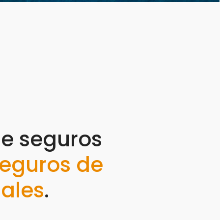
de seguros
eguros de
ales
.