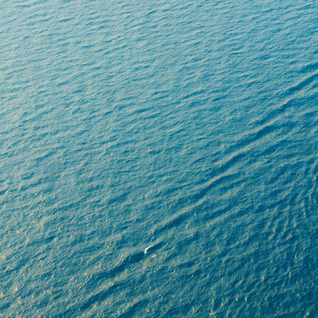
C
hacién