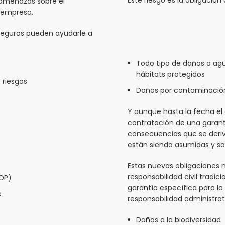
s amenazas sobre el
a empresa.
seguros pueden ayudarle a
Todo tipo de daños a agua
hábitats protegidos
 riesgos
Daños por contaminación
Y aunque hasta la fecha el d
contratación de una garantí
consecuencias que se derive
están siendo asumidas y so
Estas nuevas obligaciones n
responsabilidad civil tradi
LOP)
garantía específica para l
e
responsabilidad administrat
Daños a la biodiversidad