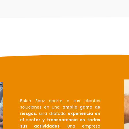
Bolea Sáez aporta a sus clientes
soluciones en una
amplia gama de
riesgos
, una dilatada
experiencia en
el sector y transparencia en todas
sus actividades
. Una empresa