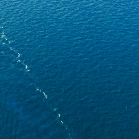
ños
ás fácil