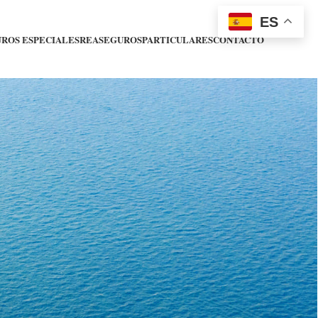
ES
ROS ESPECIALES
REASEGUROS
PARTICULARES
CONTACTO
z